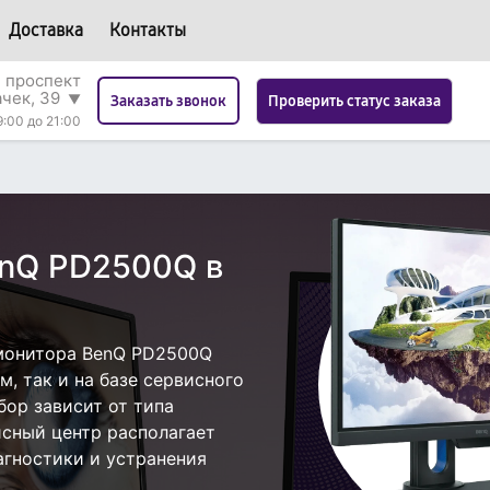
Доставка
Контакты
 проспект
ачек, 39
▼
Проверить статус заказа
Заказать звонок
9:00 до 21:00
enQ PD2500Q в
монитора BenQ PD2500Q
, так и на базе сервисного
бор зависит от типа
исный центр располагает
гностики и устранения