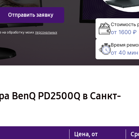
Отправить заявку
Стоимость 
от 1600 ₽
е на обработку моих
персональных
Время ремо
от 40 мин
ра BenQ PD2500Q в Санкт-
Цена, от
Ср