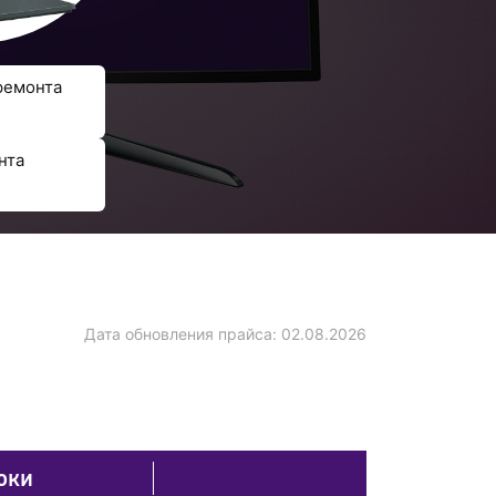
ремонта
нта
Дата обновления прайса:
02.08.2026
оки